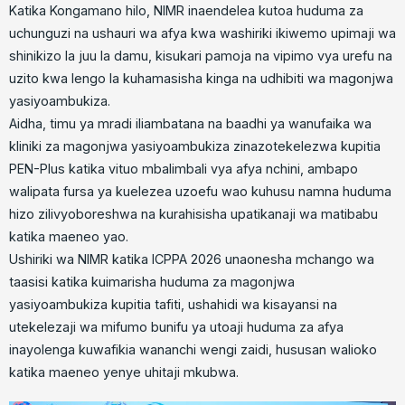
Katika Kongamano hilo, NIMR inaendelea kutoa huduma za
uchunguzi na ushauri wa afya kwa washiriki ikiwemo upimaji wa
shinikizo la juu la damu, kisukari pamoja na vipimo vya urefu na
uzito kwa lengo la kuhamasisha kinga na udhibiti wa magonjwa
yasiyoambukiza.
Aidha, timu ya mradi iliambatana na baadhi ya wanufaika wa
kliniki za magonjwa yasiyoambukiza zinazotekelezwa kupitia
PEN-Plus katika vituo mbalimbali vya afya nchini, ambapo
walipata fursa ya kuelezea uzoefu wao kuhusu namna huduma
hizo zilivyoboreshwa na kurahisisha upatikanaji wa matibabu
katika maeneo yao.
Ushiriki wa NIMR katika ICPPA 2026 unaonesha mchango wa
taasisi katika kuimarisha huduma za magonjwa
yasiyoambukiza kupitia tafiti, ushahidi wa kisayansi na
utekelezaji wa mifumo bunifu ya utoaji huduma za afya
inayolenga kuwafikia wananchi wengi zaidi, hususan walioko
katika maeneo yenye uhitaji mkubwa.