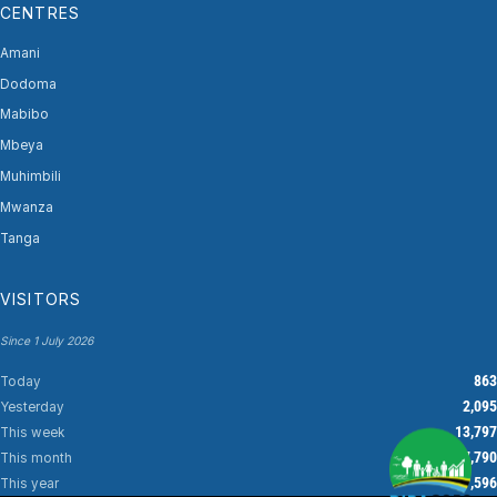
CENTRES
Amani
Dodoma
Mabibo
Mbeya
Muhimbili
Mwanza
Tanga
VISITORS
Since 1 July 2026
863
Today
2,095
Yesterday
13,797
This week
17,790
This month
37,596
This year