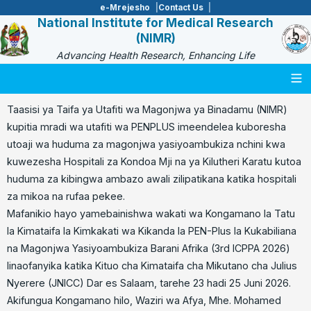
e-Mrejesho
Contact Us
National Institute for Medical Research
(NIMR)
Advancing Health Research, Enhancing Life
Togg
Taasisi ya Taifa ya Utafiti wa Magonjwa ya Binadamu (NIMR)
kupitia mradi wa utafiti wa PENPLUS imeendelea kuboresha
utoaji wa huduma za magonjwa yasiyoambukiza nchini kwa
kuwezesha Hospitali za Kondoa Mji na ya Kilutheri Karatu kutoa
huduma za kibingwa ambazo awali zilipatikana katika hospitali
za mikoa na rufaa pekee.
Mafanikio hayo yamebainishwa wakati wa Kongamano la Tatu
la Kimataifa la Kimkakati wa Kikanda la PEN-Plus la Kukabiliana
na Magonjwa Yasiyoambukiza Barani Afrika (3rd ICPPA 2026)
linaofanyika katika Kituo cha Kimataifa cha Mikutano cha Julius
Nyerere (JNICC) Dar es Salaam, tarehe 23 hadi 25 Juni 2026.
Akifungua Kongamano hilo, Waziri wa Afya, Mhe. Mohamed